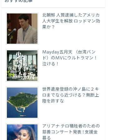
おすすめ記事
北朝鮮 人質逮捕したアメリカ
人大学生を解放 ロッドマン効
果か？
Mayday五月天 （台湾バン
ド）のMVにウルトラマン！
泣ける！
世界遺産登録の沖ノ島に２キ
ロまでなら近づける？無断上
陸を許すな
アリアナ テロ犠牲者のための
慈善コンサート発表 ! 支援金
募る