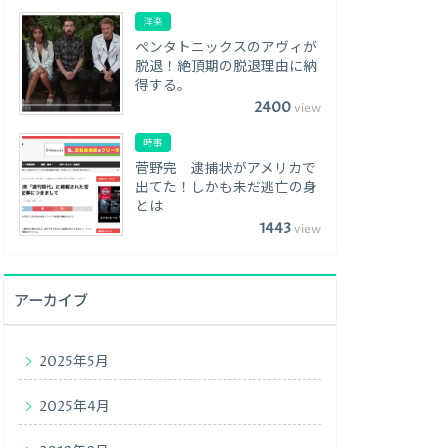
洋楽
ペンタトニックスのアヴィが
脱退！絶頂期の脱退理由に納
得する。
2400
view
時事
菅野完 逮捕状がアメリカで
出てた！しかも未だ逃亡の身
とは
1443
view
アーカイブ
2025年5月
2025年4月