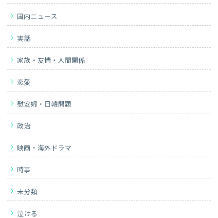
国内ニュース
実話
家族・友情・人間関係
恋愛
慰安婦・日韓問題
政治
映画・海外ドラマ
時事
未分類
泣ける