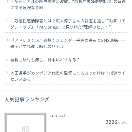
宇多田ヒカルの新曲歌詞が波紋。“選択的夫婦別姓制度”の背後
にある危険な意図
「双極性感情障害とは？広末涼子さんの報道を通して映画『モ
ダン・ラブ』『Mr.Jones』で見つけた“理解のヒント”」
『アドレセンス』感想：ジェンダー平等の歪みとSNS洗脳ーー
親子がすれ違う時代のリアル
減税も給付も無し、日本はどうなる？
本田選手がカンボジア代表の監督になるきっかけは？指導ライ
センスある？
人気記事ランキング
contact
3226
view