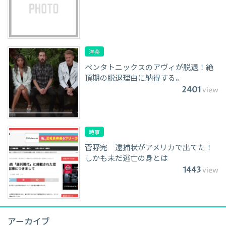
洋楽
ペンタトニックスのアヴィが脱退！絶
頂期の脱退理由に納得する。
2401
view
時事
菅野完 逮捕状がアメリカで出てた！
しかも未だ逃亡の身とは
1443
view
アーカイブ