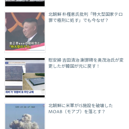
北朝鮮 朴槿恵氏批判「特大型国家テロ
罪で極刑に処す」でも今なぜ？
慰安婦 吉田清治 謝罪碑を奥茂治氏が変
更したが韓国が元に戻す！
北朝鮮に米軍がIS施設を破壊した
MOAB（モアブ）を落とす？