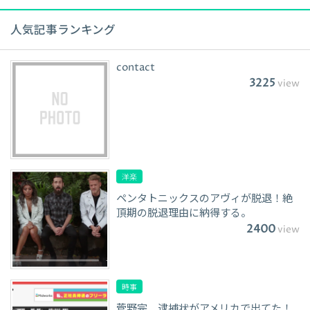
人気記事ランキング
contact
3225
view
洋楽
ペンタトニックスのアヴィが脱退！絶
頂期の脱退理由に納得する。
2400
view
時事
菅野完 逮捕状がアメリカで出てた！