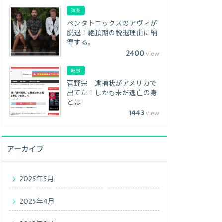
洋楽
ペンタトニックスのアヴィが
脱退！絶頂期の脱退理由に納
得する。
2400
view
時事
菅野完 逮捕状がアメリカで
出てた！しかも未だ逃亡の身
とは
1443
view
アーカイブ
2025年5月
2025年4月