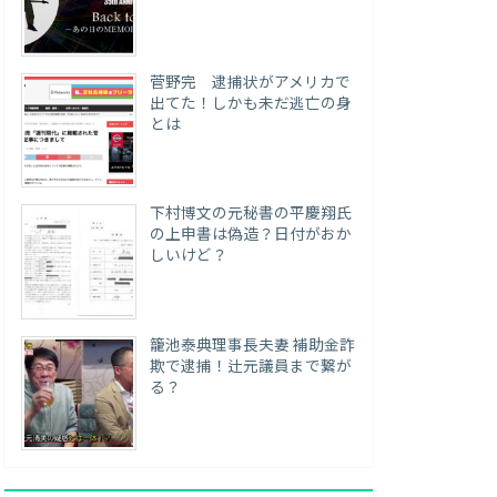
菅野完 逮捕状がアメリカで
出てた！しかも未だ逃亡の身
とは
下村博文の元秘書の平慶翔氏
の上申書は偽造？日付がおか
しいけど？
籠池泰典理事長夫妻 補助金詐
欺で逮捕！辻元議員まで繋が
る？