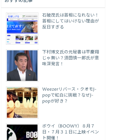
おすすめ記事
石破茂氏は首相になれない！
首相にしてはいけない理由が
反日すぎる
下村博文氏の元秘書は平慶翔
じゃ無い？須田慎一郎氏が意
味深発言！
Weezerリバース・クオモJ-
popで紅白に挑戦？なぜJ-
popが好き？
ボウイ（BOOWY）８月７
日・７月３１日に上映イベン
ト開催！