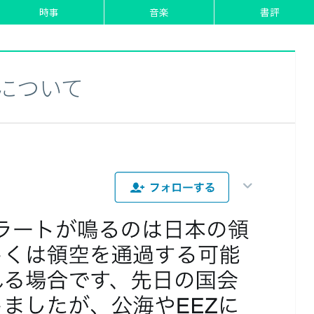
時事
音楽
書評
について