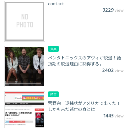
contact
3229
view
洋楽
ペンタトニックスのアヴィが脱退！絶
頂期の脱退理由に納得する。
2402
view
時事
菅野完 逮捕状がアメリカで出てた！
しかも未だ逃亡の身とは
1445
view