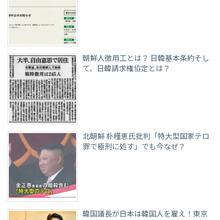
朝鮮人徴用工とは？ 日韓基本条約そし
て、日韓請求権協定とは？
北朝鮮 朴槿恵氏批判「特大型国家テロ
罪で極刑に処す」でも今なぜ？
韓国議長が日本は韓国人を雇え！東京