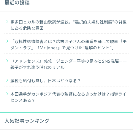
最近の投稿
宇多田ヒカルの新曲歌詞が波紋。“選択的夫婦別姓制度”の背後
にある危険な意図
「双極性感情障害とは？広末涼子さんの報道を通して映画『モ
ダン・ラブ』『Mr.Jones』で見つけた“理解のヒント”」
『アドレセンス』感想：ジェンダー平等の歪みとSNS洗脳ーー
親子がすれ違う時代のリアル
減税も給付も無し、日本はどうなる？
本田選手がカンボジア代表の監督になるきっかけは？指導ライ
センスある？
人気記事ランキング