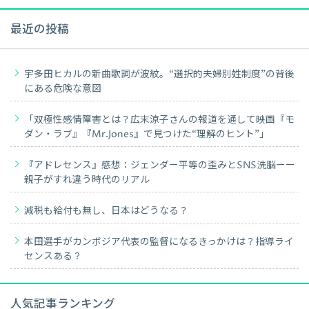
最近の投稿
宇多田ヒカルの新曲歌詞が波紋。“選択的夫婦別姓制度”の背後
にある危険な意図
「双極性感情障害とは？広末涼子さんの報道を通して映画『モ
ダン・ラブ』『Mr.Jones』で見つけた“理解のヒント”」
『アドレセンス』感想：ジェンダー平等の歪みとSNS洗脳ーー
親子がすれ違う時代のリアル
減税も給付も無し、日本はどうなる？
本田選手がカンボジア代表の監督になるきっかけは？指導ライ
センスある？
人気記事ランキング