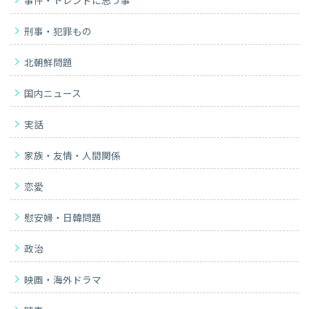
事件・トレンドに思う事
刑事・犯罪もの
北朝鮮問題
国内ニュース
実話
家族・友情・人間関係
恋愛
慰安婦・日韓問題
政治
映画・海外ドラマ