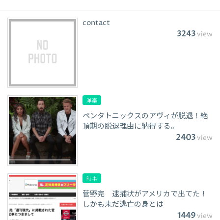
contact
3243
view
洋楽
ペンタトニックスのアヴィが脱退！絶
頂期の脱退理由に納得する。
2403
view
時事
菅野完 逮捕状がアメリカで出てた！
しかも未だ逃亡の身とは
1449
view