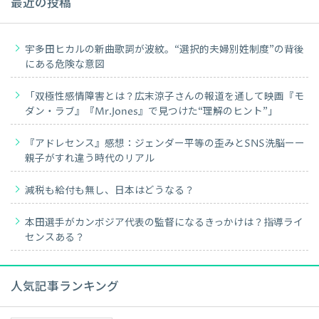
最近の投稿
宇多田ヒカルの新曲歌詞が波紋。“選択的夫婦別姓制度”の背後
にある危険な意図
「双極性感情障害とは？広末涼子さんの報道を通して映画『モ
ダン・ラブ』『Mr.Jones』で見つけた“理解のヒント”」
『アドレセンス』感想：ジェンダー平等の歪みとSNS洗脳ーー
親子がすれ違う時代のリアル
減税も給付も無し、日本はどうなる？
本田選手がカンボジア代表の監督になるきっかけは？指導ライ
センスある？
人気記事ランキング