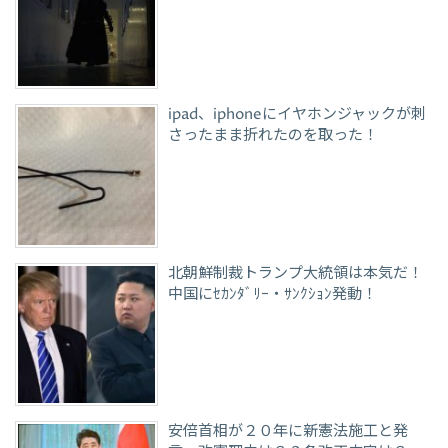
ipad、iphoneにイヤホンジャックが刺
さったまま折れたのを取った！
北朝鮮制裁トランプ大統領は本気だ！
中国にｾｶﾝﾀﾞﾘｰ・ｻﾝｸｼｮﾝ発動！
安倍首相が２０年に新憲法施工と発