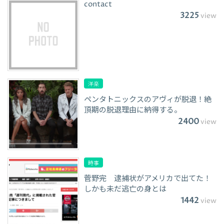
contact
3225
view
洋楽
ペンタトニックスのアヴィが脱退！絶
頂期の脱退理由に納得する。
2400
view
時事
菅野完 逮捕状がアメリカで出てた！
しかも未だ逃亡の身とは
1442
view