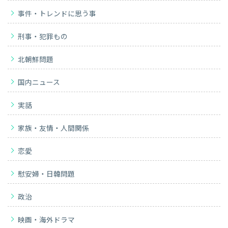
事件・トレンドに思う事
刑事・犯罪もの
北朝鮮問題
国内ニュース
実話
家族・友情・人間関係
恋愛
慰安婦・日韓問題
政治
映画・海外ドラマ