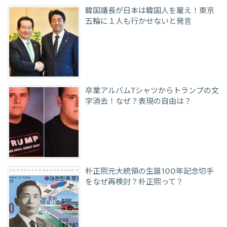
韓国議長が日本は韓国人を雇え！東京
五輪に１人も行かせないと発言
卒業アルバムTシャツからトランプの文
字消去！なぜ？表現の自由は？
朴正煕元大統領の生誕100年記念切手
をなぜ再検討？朴正煕って？