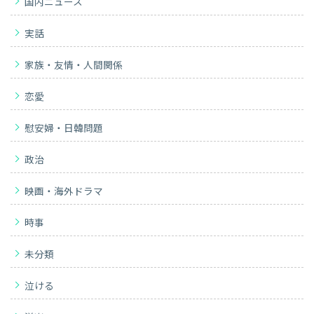
国内ニュース
実話
家族・友情・人間関係
恋愛
慰安婦・日韓問題
政治
映画・海外ドラマ
時事
未分類
泣ける