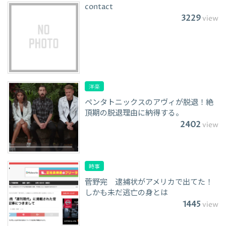
contact
3229
view
洋楽
ペンタトニックスのアヴィが脱退！絶
頂期の脱退理由に納得する。
2402
view
時事
菅野完 逮捕状がアメリカで出てた！
しかも未だ逃亡の身とは
1445
view