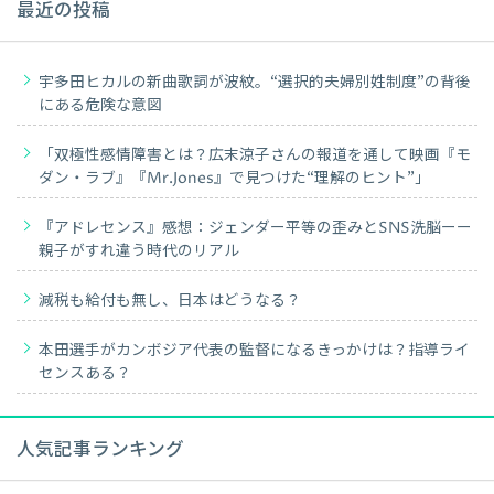
最近の投稿
宇多田ヒカルの新曲歌詞が波紋。“選択的夫婦別姓制度”の背後
にある危険な意図
「双極性感情障害とは？広末涼子さんの報道を通して映画『モ
ダン・ラブ』『Mr.Jones』で見つけた“理解のヒント”」
『アドレセンス』感想：ジェンダー平等の歪みとSNS洗脳ーー
親子がすれ違う時代のリアル
減税も給付も無し、日本はどうなる？
本田選手がカンボジア代表の監督になるきっかけは？指導ライ
センスある？
人気記事ランキング