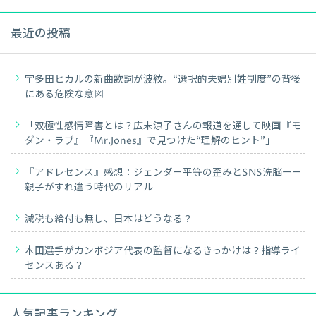
最近の投稿
宇多田ヒカルの新曲歌詞が波紋。“選択的夫婦別姓制度”の背後
にある危険な意図
「双極性感情障害とは？広末涼子さんの報道を通して映画『モ
ダン・ラブ』『Mr.Jones』で見つけた“理解のヒント”」
『アドレセンス』感想：ジェンダー平等の歪みとSNS洗脳ーー
親子がすれ違う時代のリアル
減税も給付も無し、日本はどうなる？
本田選手がカンボジア代表の監督になるきっかけは？指導ライ
センスある？
人気記事ランキング