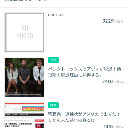
contact
3229
view
洋楽
ペンタトニックスのアヴィが脱退！絶
頂期の脱退理由に納得する。
2402
view
時事
菅野完 逮捕状がアメリカで出てた！
しかも未だ逃亡の身とは
1445
view