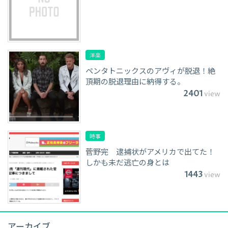
洋楽
ペンタトニックスのアヴィが脱退！絶
頂期の脱退理由に納得する。
2401
view
時事
菅野完 逮捕状がアメリカで出てた！
しかも未だ逃亡の身とは
1443
view
アーカイブ