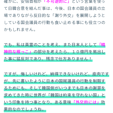
確かに、安倍首相が
「不可逆的に」
という言葉を使っ
て日韓合意を結んだ事は、今後、日本の国会議員の立
場でありながら反日的な「謝り外交」を展開しようと
している国会議員の行動も食い止める事にも役立つの
かもしれません。
でも、私は英霊のことを考え、また日本人として
「精
神的な根っこ」
の部分を考えたら、１０億円を拠出し
た事に猛反対であり、残念で仕方ありません！
ですが、悔しいけれど、納得できないけれど、皮肉です
が、先に書いたように日本の国賊議員の行動を制限す
るためにも、そして韓国側がいつまでも日本の謝罪を
求めてきた時に世界が「韓国は約束を守れない国」と
いう印象を持つ事となり、ある意味
「外交的には」
効
果的なのでしょうね。