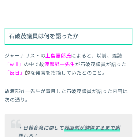
石破茂議員は何を語ったか
ジャーナリストの
上島嘉郎氏
によると、以前、雑誌
「will」
の中で故
渡部昇一先生
が石破茂議員が語った
「反日」
的
な発言を指摘していたとのこと。
故渡部昇一先生が着目した石破茂議員が語った内容は
次の通り。
・日韓合意に関して
韓国側が納得するまで謝
罪しろ！