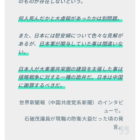
のものが存在しないという。
何人死んだかと大虐殺があったかは別問題。
また、日本には慰安婦について色々な見解が
あるが、
日本軍が関与していた事は間違いな
い。
日本人が大東亜共栄圏の建設を主張した事は
侵略戦争に対する一種の詭弁だ。日本は中国
に謝罪するべきだ。
世界新聞報（中国共産党系新聞）のインタビ
ューで。
石破茂議員が現職の防衛大臣だった頃の発
言。