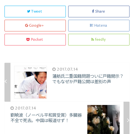
Tweet
Share
Google+
Hatena
Pocket
feedly
2017.07.14
蓮舫氏二重国籍問題ついに戸籍開示？
でもなぜか戸籍公開は差別の声
2017.07.14
劉暁波（ノーベル平和賞受賞）多臓器
不全で死去。中国は報道せず！