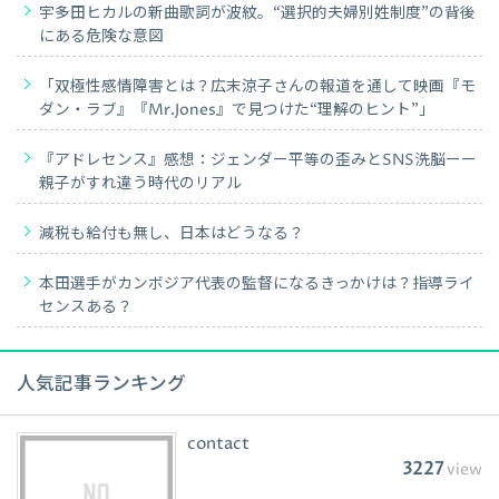
宇多田ヒカルの新曲歌詞が波紋。“選択的夫婦別姓制度”の背後
にある危険な意図
「双極性感情障害とは？広末涼子さんの報道を通して映画『モ
ダン・ラブ』『Mr.Jones』で見つけた“理解のヒント”」
『アドレセンス』感想：ジェンダー平等の歪みとSNS洗脳ーー
親子がすれ違う時代のリアル
減税も給付も無し、日本はどうなる？
本田選手がカンボジア代表の監督になるきっかけは？指導ライ
センスある？
人気記事ランキング
contact
3227
view