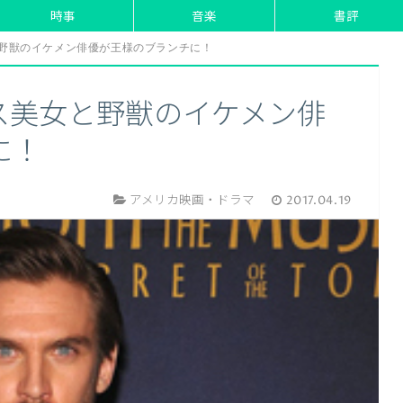
時事
音楽
書評
野獣のイケメン俳優が王様のブランチに！
ス美女と野獣のイケメン俳
に！
アメリカ映画・ドラマ
2017.04.19