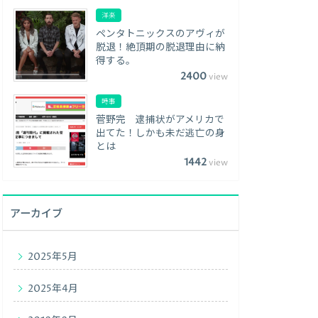
洋楽
ペンタトニックスのアヴィが
脱退！絶頂期の脱退理由に納
得する。
2400
view
時事
菅野完 逮捕状がアメリカで
出てた！しかも未だ逃亡の身
とは
1442
view
アーカイブ
2025年5月
2025年4月