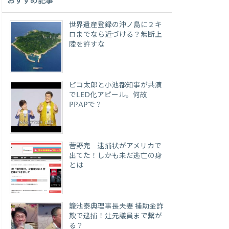
おすすめ記事
世界遺産登録の沖ノ島に２キ
ロまでなら近づける？無断上
陸を許すな
ピコ太郎と小池都知事が共演
でLED化アピール。何故
PPAPで？
菅野完 逮捕状がアメリカで
出てた！しかも未だ逃亡の身
とは
籠池泰典理事長夫妻 補助金詐
欺で逮捕！辻元議員まで繋が
る？