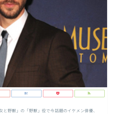
女と野獣」の「野獣」役で今話題のイケメン俳優、