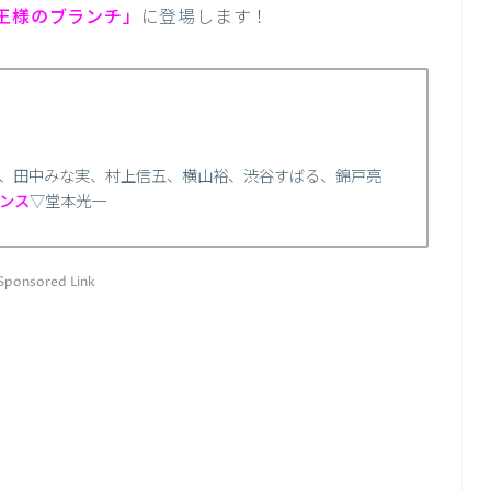
王様のブランチ」
に登場します！
、田中みな実、村上信五、横山裕、渋谷すばる、錦戸亮
ンス
▽堂本光一
Sponsored Link