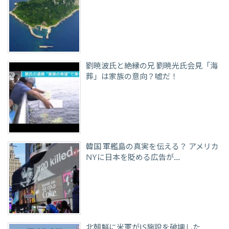
劉暁波氏と絶縁の兄 劉暁光氏会見「海
葬」は家族の意向？嘘だ！
韓国 軍艦島の真実を伝える？ アメリカ
NYに日本を貶める広告が…
北朝鮮に米軍がIS施設を破壊した