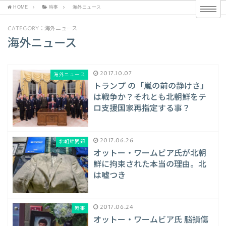
HOME
時事
海外ニュース
CATEGORY：海外ニュース
海外ニュース
2017.10.07
海外ニュース
トランプ の「嵐の前の静けさ」
は戦争か？それとも北朝鮮をテ
ロ支援国家再指定する事？
2017.06.26
北朝鮮問題
オットー・ワームビア氏が北朝
鮮に拘束された本当の理由。北
は嘘つき
2017.06.24
時事
オットー・ワームビア氏 脳損傷