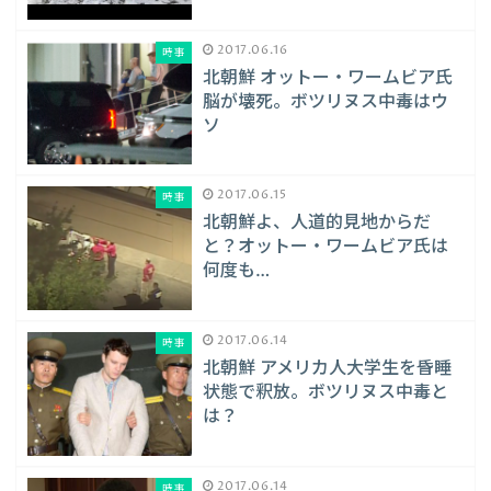
2017.06.16
時事
北朝鮮 オットー・ワームビア氏
脳が壊死。ボツリヌス中毒はウ
ソ
2017.06.15
時事
北朝鮮よ、人道的見地からだ
と？オットー・ワームビア氏は
何度も…
2017.06.14
時事
北朝鮮 アメリカ人大学生を昏睡
状態で釈放。ボツリヌス中毒と
は？
2017.06.14
時事