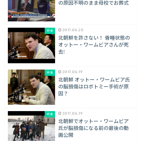
の原因不明のまま母校でお葬式
2017.06.20
時事
北朝鮮を許さない！ 昏睡状態の
オットー・ワームビアさんが死
去!
2017.06.19
時事
北朝鮮 オットー・ワームビア氏
の脳損傷はロボトミー手術が原
因？
2017.06.19
時事
北朝鮮でオットー・ワームビア
氏が脳損傷になる前の最後の動
画公開