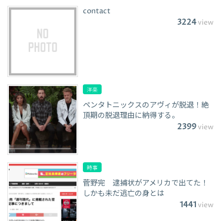
contact
3224
view
洋楽
ペンタトニックスのアヴィが脱退！絶
頂期の脱退理由に納得する。
2399
view
時事
菅野完 逮捕状がアメリカで出てた！
しかも未だ逃亡の身とは
1441
view