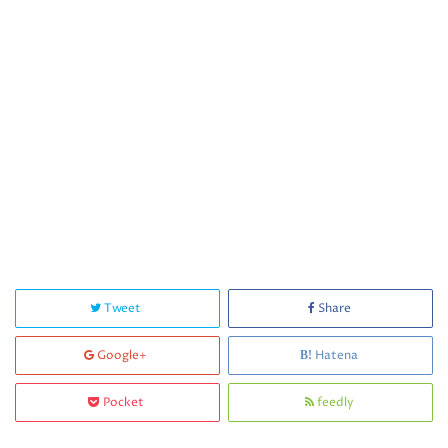
Tweet
Share
Google+
Hatena
Pocket
feedly