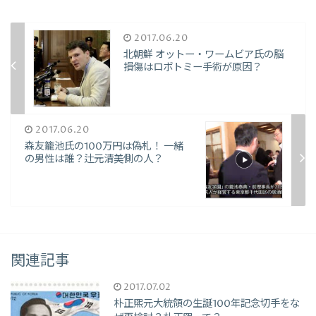
2017.06.20
北朝鮮 オットー・ワームビア氏の脳
損傷はロボトミー手術が原因？
2017.06.20
森友籠池氏の100万円は偽札！ 一緒
の男性は誰？辻元清美側の人？
関連記事
2017.07.02
朴正煕元大統領の生誕100年記念切手をな