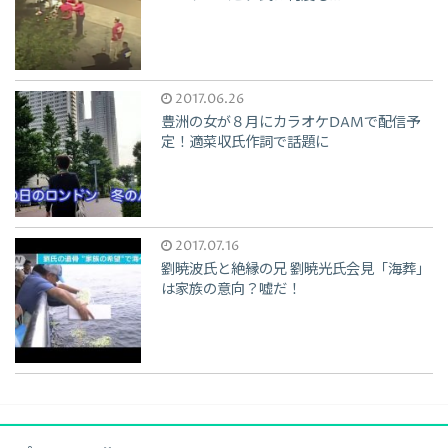
2017.06.26
豊洲の女が８月にカラオケDAMで配信予
定！適菜収氏作詞で話題に
2017.07.16
劉暁波氏と絶縁の兄 劉暁光氏会見「海葬」
は家族の意向？嘘だ！