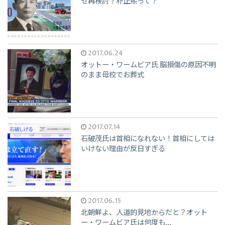
ぜ再検討？朴正煕って？
2017.06.24
オットー・ワームビア氏 脳損傷の原因不明
のまま母校でお葬式
2017.07.14
石破茂氏は首相になれない！首相にしては
いけない理由が反日すぎる
2017.06.15
北朝鮮よ、人道的見地からだと？オット
ー・ワームビア氏は何度も...