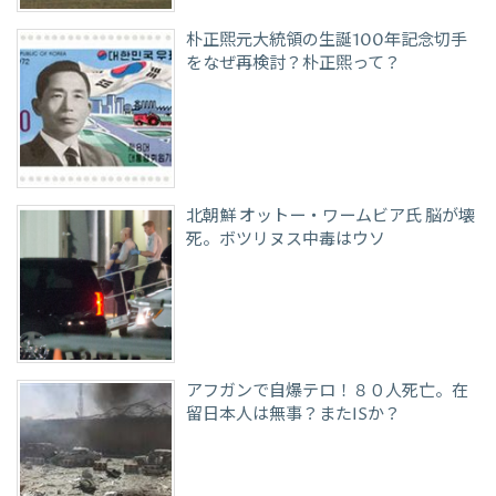
朴正煕元大統領の生誕100年記念切手
をなぜ再検討？朴正煕って？
北朝鮮 オットー・ワームビア氏 脳が壊
死。ボツリヌス中毒はウソ
アフガンで自爆テロ！８０人死亡。在
留日本人は無事？またISか？