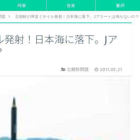
時事
音楽
書評
問題
北朝鮮の弾道ミサイル発射！日本海に落下。Jアラートは鳴らないの？
ル発射！日本海に落下。Jア
？
北朝鮮問題
2017.05.21