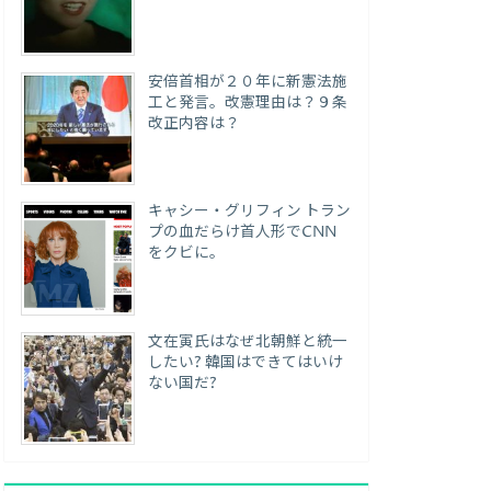
安倍首相が２０年に新憲法施
工と発言。改憲理由は？９条
改正内容は？
キャシー・グリフィン トラン
プの血だらけ首人形でCNN
をクビに。
文在寅氏はなぜ北朝鮮と統一
したい? 韓国はできてはいけ
ない国だ?