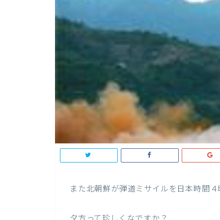
また北朝鮮が弾道ミサイルを日本時間４
夕方って珍しくなですか？