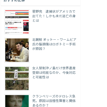
おすすめ記事
菅野完 逮捕状がアメリカで
出てた！しかも未だ逃亡の身
とは
北朝鮮 オットー・ワームビア
氏の脳損傷はロボトミー手術
が原因？
女人禁制沖ノ島だけ世界遺産
登録は何故なのか、今後対応
と可能性は
クランベリーズのドロレス急
死。原因は双極性障害と関係
あるのか？