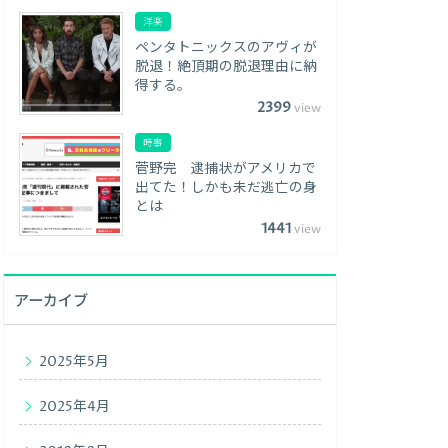
洋楽
ペンタトニックスのアヴィが
脱退！絶頂期の脱退理由に納
得する。
2399
view
時事
菅野完 逮捕状がアメリカで
出てた！しかも未だ逃亡の身
とは
1441
view
アーカイブ
2025年5月
2025年4月